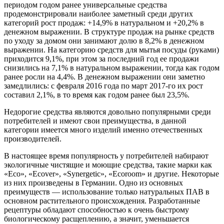
периодом годом ранее универсальные средства
продемонстрировали наиболее заметный среди других
категорий рост продаж: +14,9% в натуральном и +20,2% в
денежном выражении. В структуре продаж на рынке средств
по уходу за домом они занимают долю в 8,2% в денежном
выражении. На категорию средств для мытья посуды (руками)
приходится 9,1%, при этом за последний год ее продажи
снизились на 7,1% в натуральном выражении, тогда как годом
ранее росли на 4,4%. В денежном выражении они заметно
замедлились: с февраля 2016 года по март 2017-го их рост
составил 2,1%, в то время как годом ранее был 23,5%.
Недорогие средства являются довольно популярными среди
потребителей и имеют свои преимущества, в данной
категории имеется много изделий именно отечественных
производителей.
В настоящее время популярность у потребителей набирают
экологичные чистящие и моющие средства, такие марки как
«Eco», «Ecover», «Synergetic», «Ecoroom» и другие. Некоторые
из них произведены в Германии. Одно из основных
преимуществ — использование только натуральных ПАВ в
основном растительного происхождения. Разработанные
рецептуры обладают способностью к очень быстрому
биологическому расщеплению, а значит, уменьшается