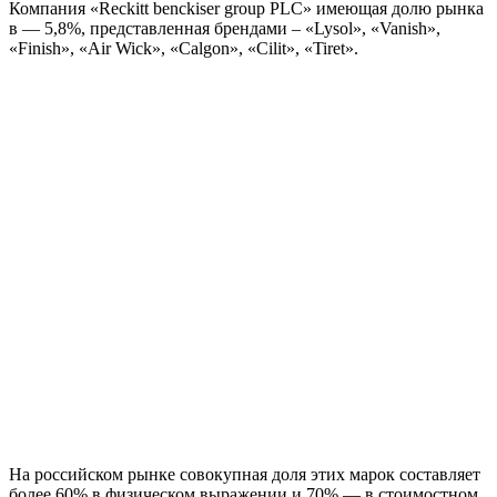
Компания «Reckitt benckiser group PLC» имеющая долю рынка
в — 5,8%, представленная брендами – «Lysol», «Vanish»,
«Finish», «Air Wick», «Calgon», «Cilit», «Tiret».
На российском рынке совокупная доля этих марок составляет
более 60% в физическом выражении и 70% — в стоимостном.