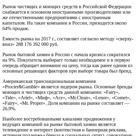
Рынок чистящих и моющих средств в Российской Федерации
снабжается в основном иностранными производителями или
же отечественными предприятиями с иностранным
капиталом. На такие компании в России, приходится около
64% продаж.
Емкость рынка на 2017 г., составляет согласно методу «сверху-
вниз» 288 176 392 000 руб.
Рынок бытовой химии в России с начала кризиса сократился
на 9%. Покупатель выбирает только необходимое и в первую
очередь обращает внимание на цену, тогда как ранее одним из
основных решающих факторов при выборе товара был бренд.
Американская транснациональная компания
«Procter&Gamble» является лидером рынка. Основные бренды
моющих и чистящих средств данной компании: «Fairy»,
«Tide», «Ariel», «Миф», «Ace», «Mr.Clean», «Lenor», «Comet»,
«Fairy», «Mr. Proper». Доля компании на рынке составляет —
26,9%.
Наиболее востребованными каналами продвижения у
ведущих компаний на рынке бытовой химии является
телевидение и интернет (контекстная и баннерная реклама,
активная поддержка бренда в социальных сетях), совокупные