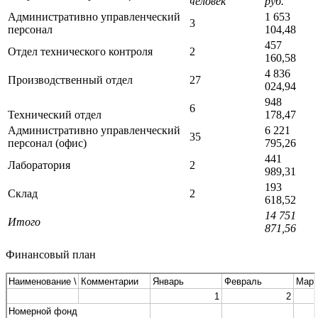
человек
руб.
Административно управленческий
1 653
3
персонал
104,48
457
Отдел технического контроля
2
160,58
4 836
Производственный отдел
27
024,94
948
6
Технический отдел
178,47
Административно управленческий
6 221
35
персонал (офис)
795,26
441
Лаборатория
2
989,31
193
Склад
2
618,52
14 751
Итого
871,56
Финансовый план