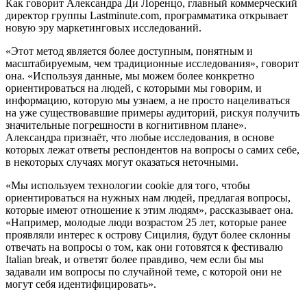
Как говорит Александра Ди Лоренцо, главный коммерческий
директор группы Lastminute.com, программатика открывает
новую эру маркетинговых исследований.
«Этот метод является более доступным, понятным и
масштабируемым, чем традиционные исследования», говорит
она. «Используя данные, мы можем более конкретно
ориентироваться на людей, с которыми мы говорим, и
информацию, которую мы узнаем, а не просто нацеливаться
на уже существовавшие примеры аудиторий, рискуя получить
значительные погрешности в когнитивном плане».
Александра признаёт, что любые исследования, в основе
которых лежат ответы респондентов на вопросы о самих себе,
в некоторых случаях могут оказаться неточными.
«Мы используем технологии cookie для того, чтобы
ориентироваться на нужных нам людей, предлагая вопросы,
которые имеют отношение к этим людям», рассказывает она.
«Например, молодые люди возрастом 25 лет, которые ранее
проявляли интерес к острову Сицилия, будут более склонны
отвечать на вопросы о том, как они готовятся к фестивалю
Italian break, и ответят более правдиво, чем если бы мы
задавали им вопросы по случайной теме, с которой они не
могут себя идентифицировать».