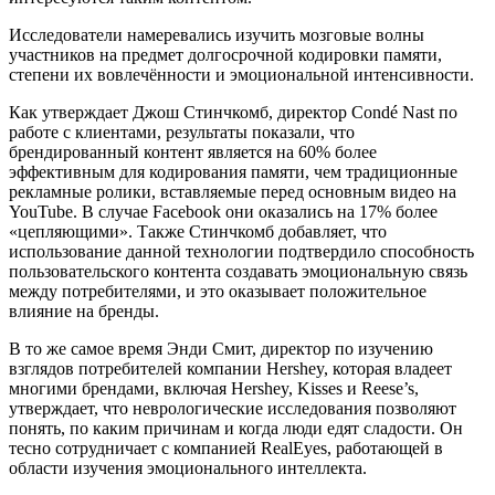
Исследователи намеревались изучить мозговые волны
участников на предмет долгосрочной кодировки памяти,
степени их вовлечённости и эмоциональной интенсивности.
Как утверждает Джош Стинчкомб, директор Condé Nast по
работе с клиентами, результаты показали, что
брендированный контент является на 60% более
эффективным для кодирования памяти, чем традиционные
рекламные ролики, вставляемые перед основным видео на
YouTube. В случае Facebook они оказались на 17% более
«цепляющими». Также Стинчкомб добавляет, что
использование данной технологии подтвердило способность
пользовательского контента создавать эмоциональную связь
между потребителями, и это оказывает положительное
влияние на бренды.
В то же самое время Энди Смит, директор по изучению
взглядов потребителей компании Hershey, которая владеет
многими брендами, включая Hershey, Kisses и Reese’s,
утверждает, что неврологические исследования позволяют
понять, по каким причинам и когда люди едят сладости. Он
тесно сотрудничает с компанией RealEyes, работающей в
области изучения эмоционального интеллекта.